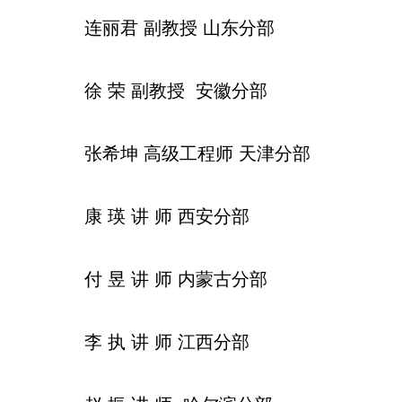
连丽君
副教授
山东分部
徐
荣
副教授
安徽分部
张希坤
高级工程师
天津分部
康
瑛
讲
师
西安分部
付
昱
讲
师
内蒙古分部
李
执
讲
师
江西分部