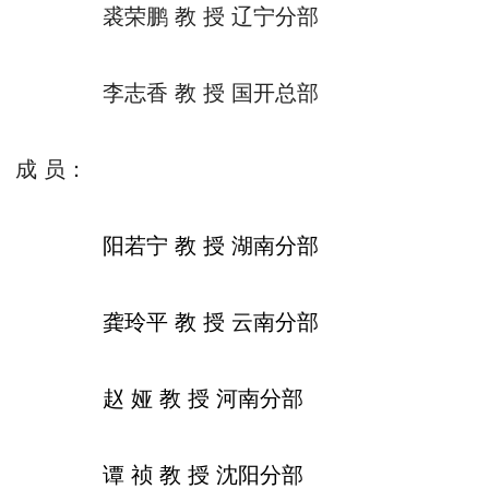
裘荣鹏
教
授
辽宁分部
李志香
教
授
国开总部
成
员：
阳若宁
教
授
湖南分部
龚玲平
教
授
云南分部
赵
娅
教
授
河南分部
谭
祯
教
授
沈阳分部