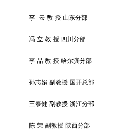
李
云
教
授
山东分部
冯
立
教
授
四川分部
李
晶
教
授
哈尔滨分部
孙志娟
副教授
国开总部
王泰健
副教授
浙江分部
陈
荣
副教授
陕西分部