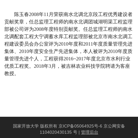
陈玉春
2008
年
11
月荣获南水北调北京段工程优秀建设者
贡献奖章，任总监理工程师的南水北调团城湖明渠工程监理
部被公司评为
2008
年度特别贡献奖。任总监理工程师的南水
北调配套工程大宁调蓄水库工程监理部被北京市南水北调工
程建设委员会办公室评为
2010
年度和
2011
年度质量管理先进
集体、
2010
年度安全生产先进集体，本人被评为
2010
年度质
量管理先进个人，工程获得
2016~2017
年度北京市水利行业
优质工程奖。
2018
年
3
月，被吉林农业科技学院聘请为客座
教授。
国家开放大学 版权所有 京ICP备05064925号-6 京公网安备
1104020430135 号 |
管理后台